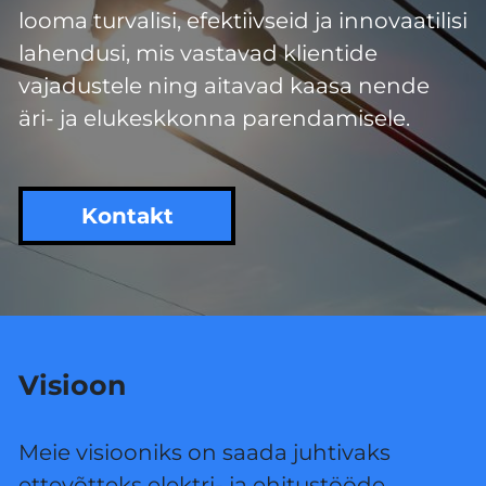
looma turvalisi, efektiivseid ja innovaatilisi
lahendusi, mis vastavad klientide
vajadustele ning aitavad kaasa nende
äri- ja elukeskkonna parendamisele.
Kontakt
Visioon
Meie visiooniks on saada juhtivaks
ettevõtteks elektri- ja ehitustööde