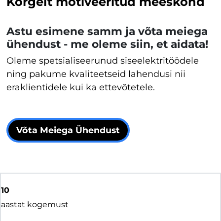
Kõrgelt motiveeritud meeskond
Astu esimene samm ja võta meiega
ühendust - me oleme siin, et aidata!
Oleme spetsialiseerunud siseelektritöödele
ning pakume kvaliteetseid lahendusi nii
eraklientidele kui ka ettevõtetele.
Võta Meiega Ühendust
10
aastat kogemust