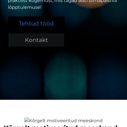
praktilist kogemust, mis tagab alati silmapaistva
lõpptulemuse!
Tehtud tööd
Kontakt