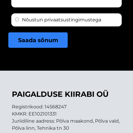
r
n
u
e
n
t
s
a
a
Nõustun
privaatsustingimustega
s
n
o
*
i
m
m
a
Saada sõnum
i
s
*
õ
n
u
m
s
i
PAIGALDUSE KIIRABI OÜ
i
a
Registrikood:
14568247
*
KMKR:
EE102101331
Juriidiline aadress: Põlva maakond, Põlva vald,
Põlva linn, Tehnika tn 30