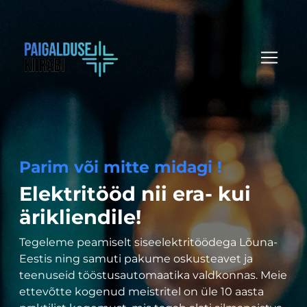
Parim või mitte midagi !
Elektritööd nii era- kui
ärikliendile!
Tegeleme peamiselt siseelektritöödega Lõuna-
Eestis ning samuti pakume oskusteavet ja
teenuseid tööstusautomaatika valdkonnas. Meie
ettevõtte kogenud meistritel on üle 10 aasta